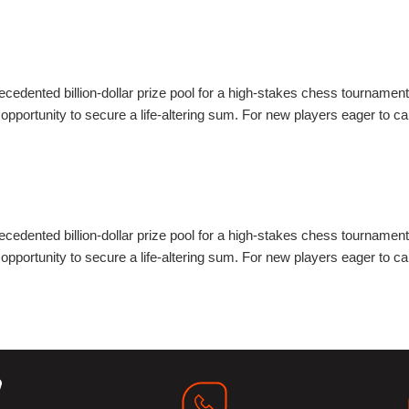
cedented billion-dollar prize pool for a high-stakes chess tournamen
opportunity to secure a life-altering sum. For new players eager to c
cedented billion-dollar prize pool for a high-stakes chess tournamen
opportunity to secure a life-altering sum. For new players eager to c