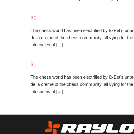
31
The chess world has been electrified by 8xBet’s unpre
de la crème of the chess community, all vying for the 
intricacies of […]
31
The chess world has been electrified by 8xBet’s unpre
de la crème of the chess community, all vying for the 
intricacies of […]