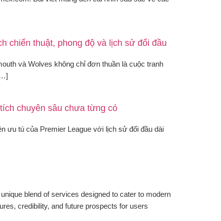
 chiến thuật, phong độ và lịch sử đối đầu
outh và Wolves không chỉ đơn thuần là cuộc tranh
[…]
 tích chuyên sâu chưa từng có
n ưu tú của Premier League với lịch sử đối đầu dài
a unique blend of services designed to cater to modern
s, credibility, and future prospects for users