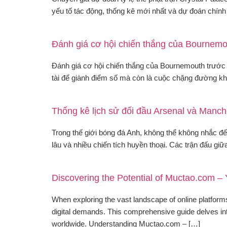
yếu tố tác động, thống kê mới nhất và dự đoán chính
Đánh giá cơ hội chiến thắng của Bournemou
Đánh giá cơ hội chiến thắng của Bournemouth trước 
tài để giành điểm số mà còn là cuộc chặng đường khá
Thống kê lịch sử đối đầu Arsenal và Manc
Trong thế giới bóng đá Anh, không thể không nhắc đế
lâu và nhiều chiến tích huyền thoại. Các trận đấu giữa
Discovering the Potential of Muctao.com – 
When exploring the vast landscape of online platforms
digital demands. This comprehensive guide delves int
worldwide. Understanding Muctao.com – […]