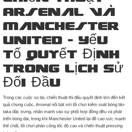
Arsenal và
Manchester
United – Yếu
Tố Quyết Định
Trong Lịch Sử
Đối Đầu
Trong các cuộc so tài, chiến thuật thi đấu quyết định lớn đến kết
quả chung cuộc. Arsenal nổi bật với lối chơi kiểm soát bóng tiki-
taka đặc trưng, nhấn mạnh vào sự phối hợp đồng đều và phát
triển bóng dài, trong khi Manchester United lại đề cao sức mạnh
thể chất, lối chơi phản công tốc độ cao và chiến thuật pressing