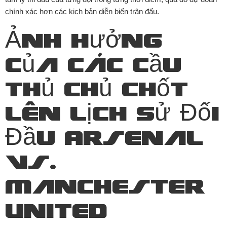
chính xác hơn các kịch bản diễn biến trận đấu.
Ảnh Hưởng
Của Các Cầu
Thủ Chủ Chốt
Lên Lịch Sử Đối
Đầu Arsenal
vs.
Manchester
United