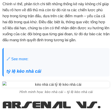
Chính vì thế, phân tích chi tiết những thống kê này không chỉ giúp
hiểu rõ hơn về đối thủ mà còn từ đó rút ra các chiến lược phù
hợp trong từng trận đấu, dựa trên các điểm mạnh – yếu của cả
hai đội trong quá khứ. Điều đặc biệt là, thông qua việc tổng hợp
số liệu dài hạn, chúng ta còn có thể nhận diện được xu hướng lên
xuống của các đội bóng qua từng giai đoạn, từ đó dự báo các trận
đấu mang tính quyết định trong tương lai gần.
🔗 See more:
tỷ lệ kèo nhà cái
Hình minh họa: kèo nhà cái – tỷ lệ kèo nhà cái
Arsenal vs.