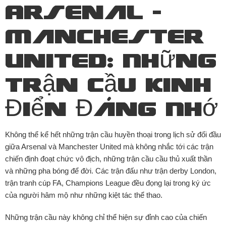
Arsenal –
Manchester
United: Những
Trận Cầu Kinh
Điển Đáng Nhớ
Không thể kể hết những trận cầu huyền thoại trong lịch sử đối đầu
giữa Arsenal và Manchester United mà không nhắc tới các trận
chiến định đoạt chức vô địch, những trận cầu cầu thủ xuất thần
và những pha bóng để đời. Các trận đấu như trận derby London,
trận tranh cúp FA, Champions League đều đọng lại trong ký ức
của người hâm mộ như những kiệt tác thể thao.
Những trận cầu này không chỉ thể hiện sự đỉnh cao của chiến