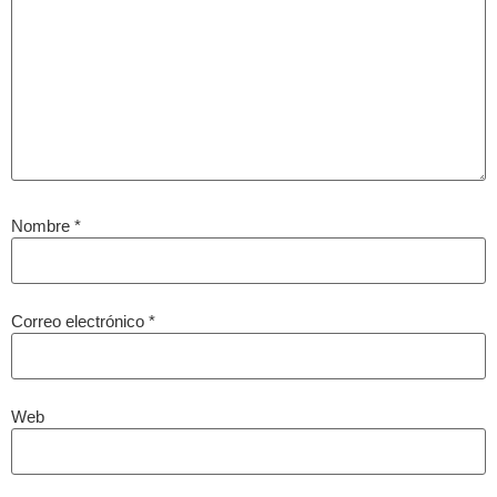
Nombre
*
Correo electrónico
*
Web