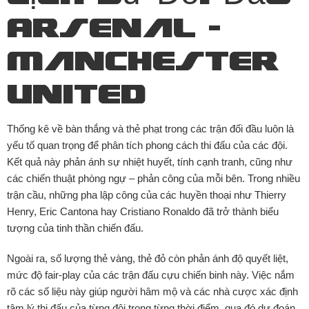
Arsenal –
Manchester
United
Thống kê về bàn thắng và thẻ phạt trong các trận đối đầu luôn là
yếu tố quan trọng để phân tích phong cách thi đấu của các đội.
Kết quả này phản ánh sự nhiệt huyết, tính cạnh tranh, cũng như
các chiến thuật phòng ngự – phản công của mỗi bên. Trong nhiều
trận cầu, những pha lập công của các huyền thoại như Thierry
Henry, Eric Cantona hay Cristiano Ronaldo đã trở thành biểu
tượng của tinh thần chiến đấu.
Ngoài ra, số lượng thẻ vàng, thẻ đỏ còn phản ánh độ quyết liệt,
mức độ fair-play của các trận đấu cựu chiến binh này. Việc nắm
rõ các số liệu này giúp người hâm mộ và các nhà cược xác định
tâm lý thi đấu của từng đội trong từng thời điểm, qua đó dự đoán