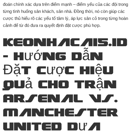
đoán chính xác dựa trên điểm mạnh – điểm yếu của các đội trong
từng tình huống sân khách, sân nhà. Đồng thời, nó còn giúp các
cược thủ hiểu rõ các yếu tố tâm lý, áp lực sân cỏ trong từng hoàn
cảnh để từ đó đưa ra quyết định đặt cược phù hợp.
Keonhacai5.id
– Hướng Dẫn
Đặt Cược Hiệu
Quả Cho Trận
Arsenal vs.
Manchester
United Dựa