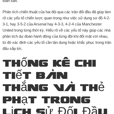
toàn sân.
Phân tích chiến thuật của hai đội qua các trận đối đầu đã giúp làm
rõ các yếu tố chiến lược quan trọng như việc sử dụng sơ đồ 4-2-
3-1, hay 3-5-2 của Arsenal hay 4-3-3, 4-2-4 của Manchester
United trong từng thời kỳ. Hiểu rõ về các yếu tố này giúp các nhà
phân tích dự đoán hành động của từng đội khi đối mặt với nhau,
từ đó xác định các yếu tố cần tận dụng hoặc khắc phục trong trận
đấu sắp tới.
Thống Kê Chi
Tiết Bàn
Thắng và Thẻ
Phạt Trong
Lịch Sử Đối Đầu