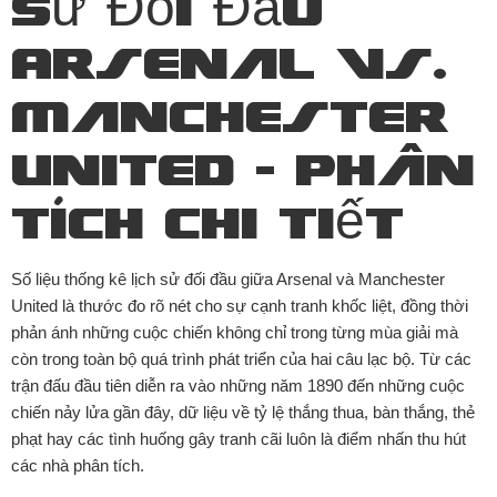
Sử Đối Đầu
Arsenal vs.
Manchester
United – Phân
Tích Chi Tiết
Số liệu thống kê lịch sử đối đầu giữa Arsenal và Manchester
United là thước đo rõ nét cho sự cạnh tranh khốc liệt, đồng thời
phản ánh những cuộc chiến không chỉ trong từng mùa giải mà
còn trong toàn bộ quá trình phát triển của hai câu lạc bộ. Từ các
trận đấu đầu tiên diễn ra vào những năm 1890 đến những cuộc
chiến nảy lửa gần đây, dữ liệu về tỷ lệ thắng thua, bàn thắng, thẻ
phạt hay các tình huống gây tranh cãi luôn là điểm nhấn thu hút
các nhà phân tích.