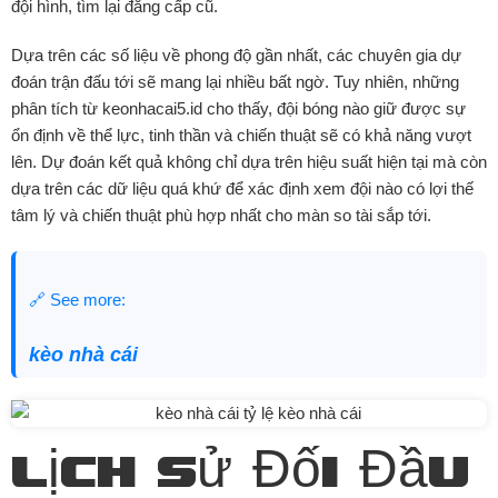
đội hình, tìm lại đẳng cấp cũ.
Dựa trên các số liệu về phong độ gần nhất, các chuyên gia dự
đoán trận đấu tới sẽ mang lại nhiều bất ngờ. Tuy nhiên, những
phân tích từ keonhacai5.id cho thấy, đội bóng nào giữ được sự
ổn định về thể lực, tinh thần và chiến thuật sẽ có khả năng vượt
lên. Dự đoán kết quả không chỉ dựa trên hiệu suất hiện tại mà còn
dựa trên các dữ liệu quá khứ để xác định xem đội nào có lợi thế
tâm lý và chiến thuật phù hợp nhất cho màn so tài sắp tới.
🔗 See more:
kèo nhà cái
Lịch Sử Đối Đầu