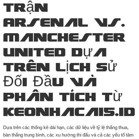
Trận
Arsenal vs.
Manchester
United Dựa
Trên Lịch Sử
Đối Đầu và
Phân Tích Từ
Keonhacai5.id
Dựa trên các thống kê dài hạn, các dữ liệu về tỷ lệ thắng thua,
bàn thắng trung bình, các xu hướng thi đấu và cả các yếu tố tâm