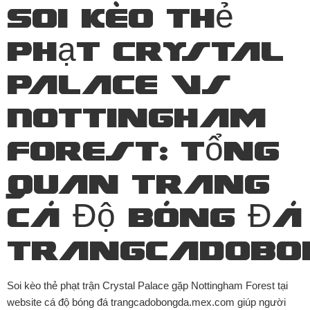
Soi Kèo Thẻ
Phạt Crystal
Palace vs
Nottingham
Forest: Tổng
Quan Trang
Cá Độ Bóng Đá
trangcadobo
Soi kèo thẻ phạt trận Crystal Palace gặp Nottingham Forest tại
website cá độ bóng đá trangcadobongda.mex.com giúp người