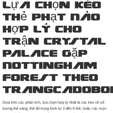
Lựa Chọn Kèo
Thẻ Phạt Nào
Hợp Lý Cho
Trận Crystal
Palace Gặp
Nottingham
Forest Theo
trangcadobo
Dựa trên các phân tích, lựa chọn hợp lý nhất là các kèo về số
lượng thẻ vàng, thẻ đỏ trung bình từ 3 đến 6 thẻ, hoặc các mức