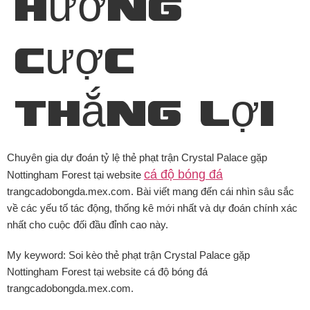
hướng
cược
thắng lợi
Chuyên gia dự đoán tỷ lệ thẻ phạt trận Crystal Palace gặp
cá độ bóng đá
Nottingham Forest tại website
trangcadobongda.mex.com. Bài viết mang đến cái nhìn sâu sắc
về các yếu tố tác động, thống kê mới nhất và dự đoán chính xác
nhất cho cuộc đối đầu đỉnh cao này.
My keyword:
Soi kèo thẻ phạt trận Crystal Palace gặp
Nottingham Forest tại website cá độ bóng đá
trangcadobongda.mex.com.