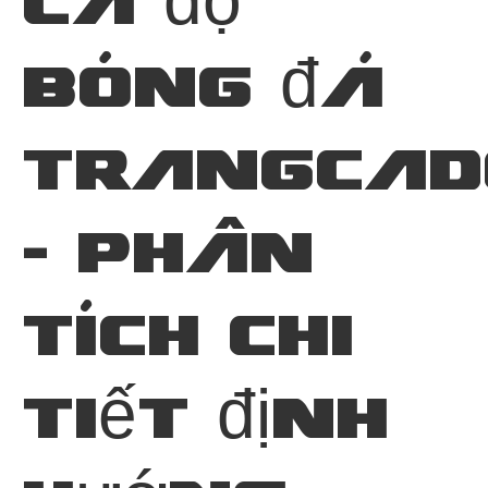
cá độ
bóng đá
trangcad
– Phân
tích chi
tiết định