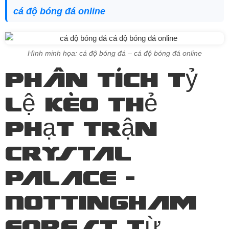
cá độ bóng đá online
Hình minh họa: cá độ bóng đá – cá độ bóng đá online
Phân Tích Tỷ
Lệ Kèo Thẻ
Phạt Trận
Crystal
Palace –
Nottingham
Forest Từ