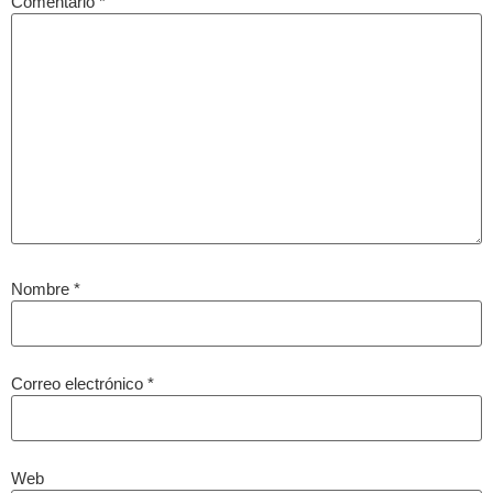
Comentario
*
Nombre
*
Correo electrónico
*
Web