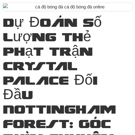
Dự Đoán Số
Lượng Thẻ
Phạt Trận
Crystal
Palace Đối
Đầu
Nottingham
Forest: Góc