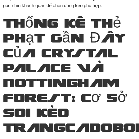
góc nhìn khách quan để chọn đúng kèo phù hợp.
Thống Kê Thẻ
Phạt Gần Đây
Của Crystal
Palace và
Nottingham
Forest: Cơ Sở
Soi Kèo
trangcadobo