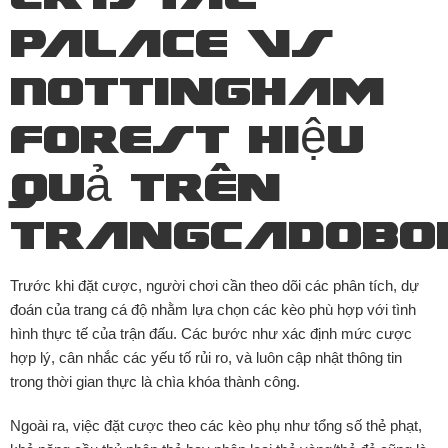
Palace vs
Nottingham
Forest Hiệu
Quả Trên
trangcadobo
Trước khi đặt cược, người chơi cần theo dõi các phân tích, dự
đoán của trang cá độ nhằm lựa chọn các kèo phù hợp với tình
hình thực tế của trận đấu. Các bước như xác định mức cược
hợp lý, cân nhắc các yếu tố rủi ro, và luôn cập nhật thông tin
trong thời gian thực là chìa khóa thành công.
Ngoài ra, việc đặt cược theo các kèo phụ như tổng số thẻ phạt,