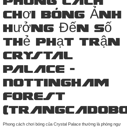
Phong Cách
Chơi Bóng Ảnh
Hưởng Đến Số
Thẻ Phạt Trận
Crystal
Palace –
Nottingham
Forest
(trangcadobo
Phong cách chơi bóng của Crystal Palace thường là phòng ngự