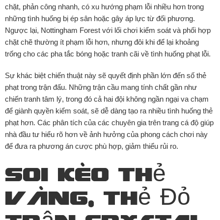
chặt, phản công nhanh, có xu hướng phạm lỗi nhiều hơn trong
những tình huống bị ép sân hoặc gây áp lực từ đối phương.
Ngược lại, Nottingham Forest với lối chơi kiểm soát và phối hợp
chặt chẽ thường ít phạm lỗi hơn, nhưng đôi khi để lại khoảng
trống cho các pha tắc bóng hoặc tranh cãi về tình huống phạt lỗi.
Sự khác biệt chiến thuật này sẽ quyết định phần lớn đến số thẻ
phạt trong trận đấu. Những trận cầu mang tính chất gần như
chiến tranh tâm lý, trong đó cả hai đội không ngần ngại va chạm
để giành quyền kiểm soát, sẽ dễ dàng tạo ra nhiều tình huống thẻ
phạt hơn. Các phân tích của các chuyên gia trên trang cá độ giúp
nhà đầu tư hiểu rõ hơn về ảnh hưởng của phong cách chơi này
để đưa ra phương án cược phù hợp, giảm thiểu rủi ro.
Soi Kèo Thẻ
Vàng, Thẻ Đỏ