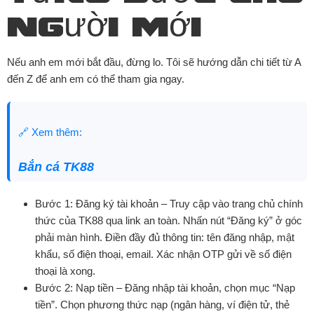
người mới
Nếu anh em mới bắt đầu, đừng lo. Tôi sẽ hướng dẫn chi tiết từ A
đến Z để anh em có thể tham gia ngay.
🔗 Xem thêm:
Bắn cá TK88
Bước 1: Đăng ký tài khoản
– Truy cập vào trang chủ chính
thức của TK88 qua link an toàn. Nhấn nút “Đăng ký” ở góc
phải màn hình. Điền đầy đủ thông tin: tên đăng nhập, mật
khẩu, số điện thoại, email. Xác nhận OTP gửi về số điện
thoại là xong.
Bước 2: Nạp tiền
– Đăng nhập tài khoản, chọn mục “Nạp
tiền”. Chọn phương thức nạp (ngân hàng, ví điện tử, thẻ