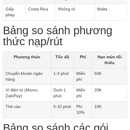
Giấy
Costa Rica
Không rõ
Malta
phép
Bảng so sánh phương
thức nạp/rút
Phương thức
Tốc độ
Phí
Hạn mức tối
thiểu
Chuyển khoản ngân
1-3 phút
Miễn
50K
hàng
phí
Ví điện tử (Momo,
Dưới 1
Miễn
20K
ZaloPay)
phút
phí
Thẻ cào
5-10 phút
Phí
10K
10%
Bảng so sánh các gói