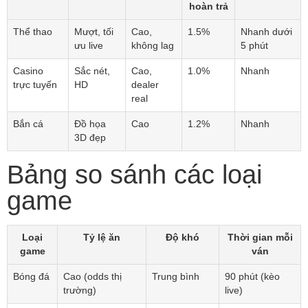
hoàn trả
Thể thao
Mượt, tối
Cao,
1.5%
Nhanh dưới
ưu live
không lag
5 phút
Casino
Sắc nét,
Cao,
1.0%
Nhanh
trực tuyến
HD
dealer
real
Bắn cá
Đồ họa
Cao
1.2%
Nhanh
3D đẹp
Bảng so sánh các loại
game
Loại
Tỷ lệ ăn
Độ khó
Thời gian mỗi
game
ván
Bóng đá
Cao (odds thị
Trung bình
90 phút (kèo
trường)
live)