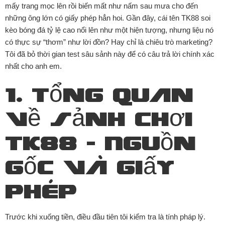
mấy trang mọc lên rồi biến mất như nấm sau mưa cho đến
những ông lớn có giấy phép hẳn hoi. Gần đây, cái tên
TK88 soi
kèo bóng đá tỷ lệ cao
nổi lên như một hiện tượng, nhưng liệu nó
có thực sự “thơm” như lời đồn? Hay chỉ là chiêu trò marketing?
Tôi đã bỏ thời gian test sâu sảnh này để có câu trả lời chính xác
nhất cho anh em.
1. Tổng quan
về sảnh chơi
TK88 – Nguồn
gốc và giấy
phép
Trước khi xuống tiền, điều đầu tiên tôi kiểm tra là tính pháp lý.