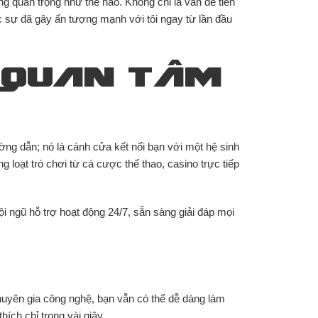
ng quan trọng như thế nào. Không chỉ là vấn đề tiền
ực sự đã gây ấn tượng mạnh với tôi ngay từ lần đầu
c Quan Tâm
ng dẫn; nó là cánh cửa kết nối bạn với một hệ sinh
 loạt trò chơi từ cá cược thể thao, casino trực tiếp
i ngũ hỗ trợ hoạt động 24/7, sẵn sàng giải đáp mọi
huyên gia công nghệ, bạn vẫn có thể dễ dàng làm
ích chỉ trong vài giây.