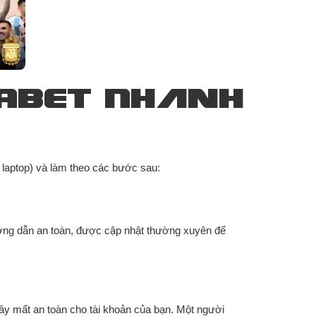
FABET Nhanh
y laptop) và làm theo các bước sau:
ờng dẫn an toàn, được cập nhật thường xuyên để
ây mất an toàn cho tài khoản của bạn. Một người