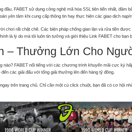
hàng đầu. FABET sử dụng công nghệ mã hóa SSL tiên tiến nhất, đảm bả
àn yên tâm khi cung cấp thông tin hay thực hiện các giao dịch nạp/rú
i chơi rất chặt chẽ. Các biện pháp chống gian lận và rửa tiền được á
nh là lý do mà tôi luôn tin tưởng và giới thiệu
Link FABET
cho bạn b
n – Thưởng Lớn Cho Ngườ
ng nào? FABET nổi tiếng với các chương trình khuyến mãi cực kỳ hấp
ến các giải đấu với tổng giải thưởng lên đến hàng tỷ đồng.
ngay trên trang chủ. Chỉ cần một cú click chuột, bạn đã có cơ hội n