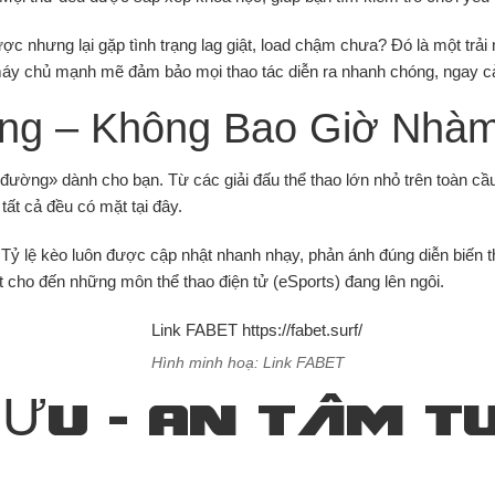
ợc nhưng lại gặp tình trạng lag giật, load chậm chưa? Đó là một tr
máy chủ mạnh mẽ đảm bảo mọi thao tác diễn ra nhanh chóng, ngay cả
ạng – Không Bao Giờ Nhà
đường» dành cho bạn. Từ các giải đấu thể thao lớn nhỏ trên toàn cầu
ất cả đều có mặt tại đây.
. Tỷ lệ kèo luôn được cập nhật nhanh nhạy, phản ánh đúng diễn biến 
t cho đến những môn thể thao điện tử (eSports) đang lên ngôi.
Hình minh hoạ: Link FABET
 Ưu – An Tâm Tu