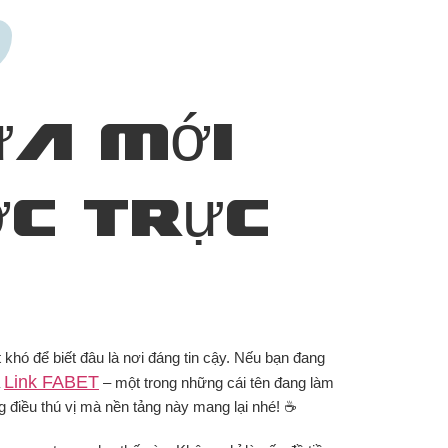
ửa Mới
ợc Trực
 khó để biết đâu là nơi đáng tin cậy. Nếu bạn đang
Link FABET
á
– một trong những cái tên đang làm
 điều thú vị mà nền tảng này mang lại nhé! ☕