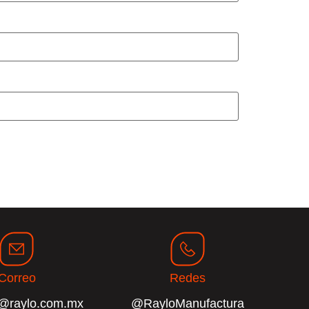
Correo
Redes
o@raylo.com.mx
@RayloManufactura