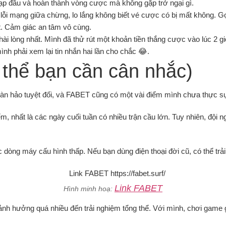
p đầu và hoàn thành vòng cược mà không gặp trở ngại gì.
lỗi mạng giữa chừng, lo lắng không biết vé cược có bị mất không. Gọi 
út. Cảm giác an tâm vô cùng.
hài lòng nhất. Mình đã thử rút một khoản tiền thắng cược vào lúc 2 
nh phải xem lại tin nhắn hai lần cho chắc 😂.
ó thể bạn cần cân nhắc)
 hoàn hảo tuyệt đối, và FABET cũng có một vài điểm mình chưa thực s
m, nhất là các ngày cuối tuần có nhiều trận cầu lớn. Tuy nhiên, đội 
các dòng máy cấu hình thấp. Nếu bạn dùng điện thoại đời cũ, có thể 
Link FABET
Hình minh hoạ:
 hưởng quá nhiều đến trải nghiệm tổng thể. Với mình, chơi game giải t