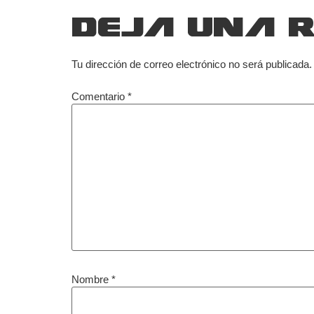
Deja una 
Tu dirección de correo electrónico no será publicada.
Comentario
*
Nombre
*