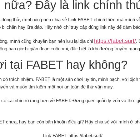
 nữa? Đây là link chính th
dùng thử, mình xin phép chia sẻ
Link FABET
chính thức mà mình vẫ
bị chặn hay lừa đảo. Hãy nhớ chỉ truy cập đúng link này để đảm bảo
https://fabet.surf/
ng, mình cũng khuyên bạn nên lưu lại địa chỉ
.
ông bao giờ bị gián đoạn cuộc vui, đặc biệt là khi đường truyền mạng
ơi tại FABET hay không?
h có trách nhiệm. FABET là một sân chơi uy tín, minh bạch, với dịc
tuyến và muốn tìm kiếm một nơi an toàn để thử vận may.
ó cái nhìn rõ ràng hơn về FABET. Đừng quên quản lý vốn và thời gian 
ET chưa, hay bạn còn băn khoăn điều gì? Hãy chia sẻ với mình ở phầ