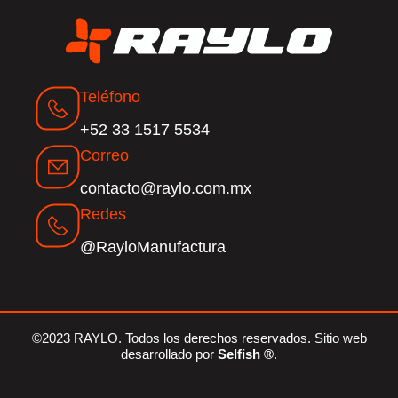
Teléfono
+52 33 1517 5534
Correo
contacto@raylo.com.mx
Redes
@RayloManufactura
©2023 RAYLO.
Todos los derechos reservados. Sitio web
desarrollado por
Selfish ®
.