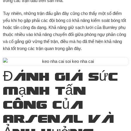
trong các trận đấu trên sân nhà.
Tuy nhiên, những trận đấu gần đây cũng cho thấy một số điểm
yếu khi họ gặp phải các đội bóng có khả năng kiểm soát bóng tốt
hoặc tấn công đa dạng. Khả năng giữ sạch lưới của Burnley phụ
thuộc nhiều vào khả năng chuyển đổi giữa phòng ngự phản công
và cố gắng giữ vững thế trận, điều mà họ đã thể hiện khả năng
khá tốt trong các trận quan trọng gần đây.
Đánh Giá Sức
Mạnh Tấn
Công Của
Arsenal Và