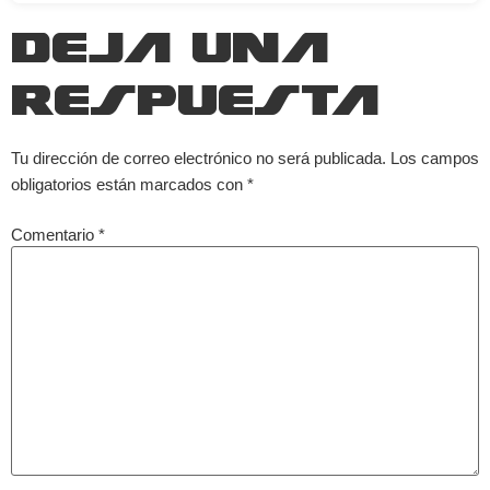
Deja una
respuesta
Tu dirección de correo electrónico no será publicada.
Los campos
obligatorios están marcados con
*
Comentario
*