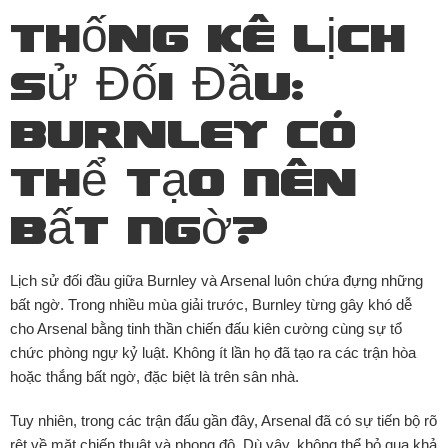
Thống Kê Lịch
Sử Đối Đầu:
Burnley Có
Thể Tạo Nên
Bất Ngờ?
Lịch sử đối đầu giữa Burnley và Arsenal luôn chứa đựng những
bất ngờ. Trong nhiều mùa giải trước, Burnley từng gây khó dễ
cho Arsenal bằng tinh thần chiến đấu kiên cường cùng sự tổ
chức phòng ngự kỷ luật. Không ít lần họ đã tạo ra các trận hòa
hoặc thắng bất ngờ, đặc biệt là trên sân nhà.
Tuy nhiên, trong các trận đấu gần đây, Arsenal đã có sự tiến bộ rõ
rệt về mặt chiến thuật và phong độ. Dù vậy, không thể bỏ qua khả