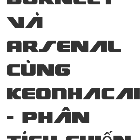
và
Arsenal
cùng
KeoNhaCa
– Phân