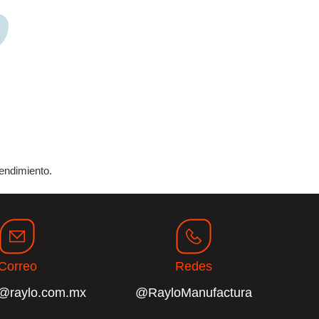
rendimiento.
Correo
Redes
o@raylo.com.mx
@RayloManufactura